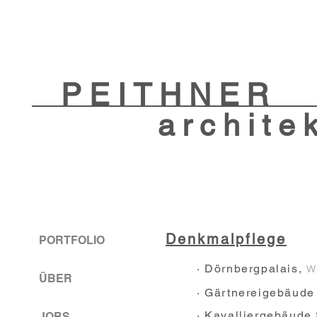
PEITHNER
architek
Denkmalpflege
PORTFOLIO
· Dörnbergpalais,
Wi
ÜBER
· Gärtnereigebäude
· Kavalliergebäude
JOBS