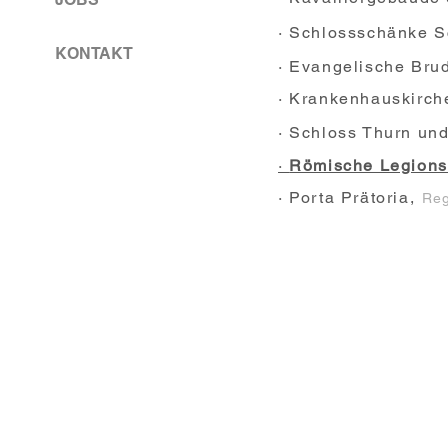
· Schlossschänke S
KONTAKT
· Evangelische Bru
· Krankenhauskirch
·
Schloss Thurn und
·
Römische Legions
·
Porta Prätoria
,
Reg